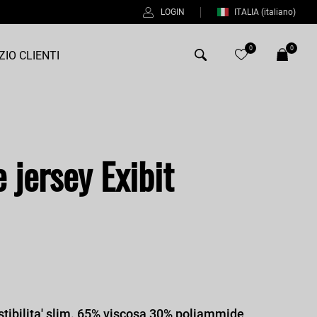
LOGIN
ITALIA
(italiano)
0
0
ZIO CLIENTI
Antony Morato
Bob
 jersey Exibit
Duno
Fred Perry
Intrecci
Manuel Ritz
Perfection
Universo
stibilita' slim. 65% viscosa 30% poliammide