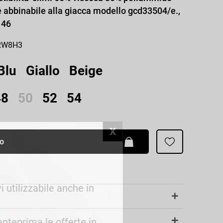
Patrizia Pepe
 abbinabile alla giacca modello gcd33504/e.,
 46
-RW8H3
Blu
Giallo
Beige
48
50
52
54
lo
i utilizzabile anche in
 anteprima le offerte in