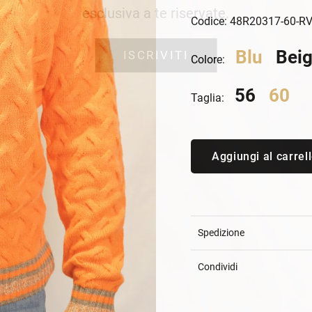
an Simmon
Cycle jeans
esclusiva a te riservate.
Codice: 48R20317-60-R
Blu
Bei
ISCRIVITI
Colore:
56
60
Taglia:
Aggiungi al carrel
Spedizione
Condividi