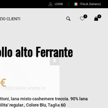
LOGIN
ITALIA
(italiano)
0
0
ZIO CLIENTI
Antony Morato
llo alto Ferrante
Bob
Duno
%
Fred Perry
Intrecci
 €
Manuel Ritz
i utilizzabile anche in
Perfection
ttoni, lana misto cashemere treccia. 90% lana
Universo
 anteprima le offerte in
ita' regular., Colore Blu, Taglia 60