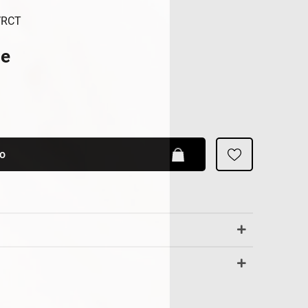
Patrizia Pepe
VRCT
ge
lo