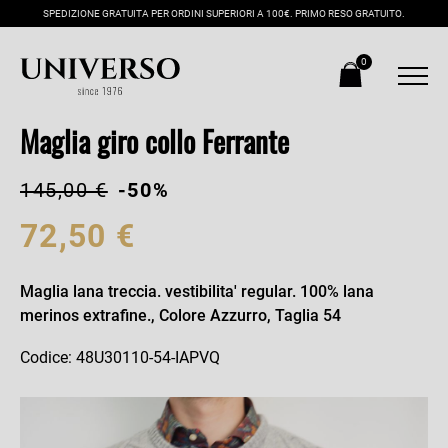
SPEDIZIONE GRATUITA PER ORDINI SUPERIORI A 100€. PRIMO RESO GRATUITO.
0
Maglia giro collo Ferrante
145,00 €
-50%
72,50 €
Maglia lana treccia. vestibilita' regular. 100% lana
merinos extrafine., Colore Azzurro, Taglia 54
Codice: 48U30110-54-IAPVQ