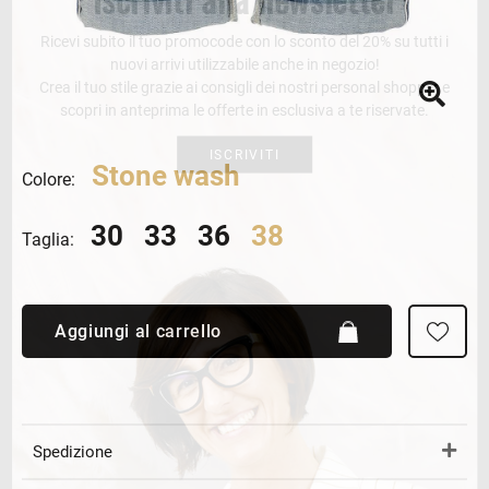
Ricevi subito il tuo promocode con lo sconto del 20% su tutti i
nuovi arrivi utilizzabile anche in negozio!
Crea il tuo stile grazie ai consigli dei nostri personal shopper e
scopri in anteprima le offerte in esclusiva a te riservate.
ISCRIVITI
Stone wash
Colore:
30
33
36
38
Taglia:
Aggiungi al carrello
Spedizione