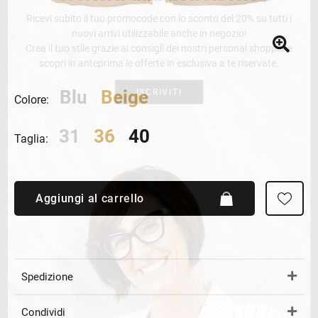
Ricevi subito il tuo promocode con lo sconto del 20% su tutti i
nuovi arrivi utilizzabile anche in negozio!
Crea il tuo stile grazie ai consigli dei nostri personal shopper e
scopri in anteprima le offerte in esclusiva a te riservate.
Blu
Beige
ISCRIVITI
Colore:
31
36
40
Taglia:
Aggiungi al carrello
Spedizione
Condividi