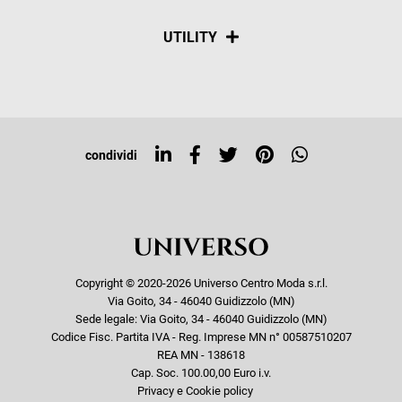
Spedizioni
Social
UTILITY
Resi e rimborsi
Iscriviti alla newsletter
Sitemap
Tag directory
Top ricerche
condividi
Copyright © 2020-2026 Universo Centro Moda s.r.l.
Via Goito, 34 - 46040 Guidizzolo (MN)
Sede legale: Via Goito, 34 - 46040 Guidizzolo (MN)
Codice Fisc. Partita IVA - Reg. Imprese MN n° 00587510207
REA MN - 138618
Cap. Soc. 100.00,00 Euro i.v.
Privacy e Cookie policy