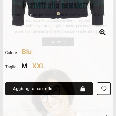
Iscriviti alla newsletter
Ricevi subito il tuo promocode con lo sconto del 20% su tutti i
nuovi arrivi utilizzabile anche in negozio!
Crea il tuo stile grazie ai consigli dei nostri personal shopper e
scopri in anteprima le offerte in esclusiva a te riservate.
ISCRIVITI
Blu
Colore:
M
XXL
Taglia:
Aggiungi al carrello