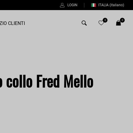
LOGIN
ITALIA
(italiano)
0
0
ZIO CLIENTI
Antony Morato
Bob
o collo Fred Mello
Duno
Fred Perry
Intrecci
Manuel Ritz
Perfection
Universo