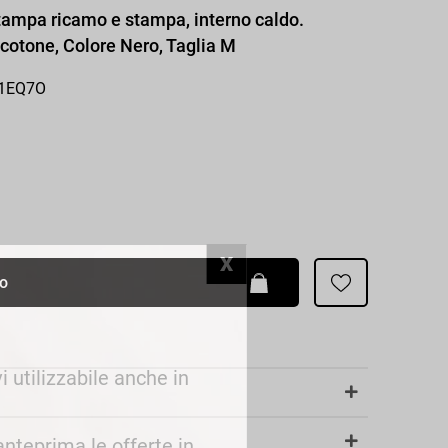
Patrizia Pepe
stampa ricamo e stampa, interno caldo.
%cotone, Colore Nero, Taglia M
-1EQ7O
lo
i utilizzabile anche in
 anteprima le offerte in