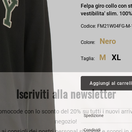
an Simmon
Cycle jeans
Felpa giro collo con 
vestibilita' slim. 100
Codice: FM21W04FG-M
Nero
Colore:
M
XL
Taglia:
Aggiungi al carrel
Iscriviti alla newsletter
romocode con lo sconto del 20% su tutti i nuovi arriv
Spedizione
negozio!
Condividi
e ai consigli dei nostri personal shopper e scopri in