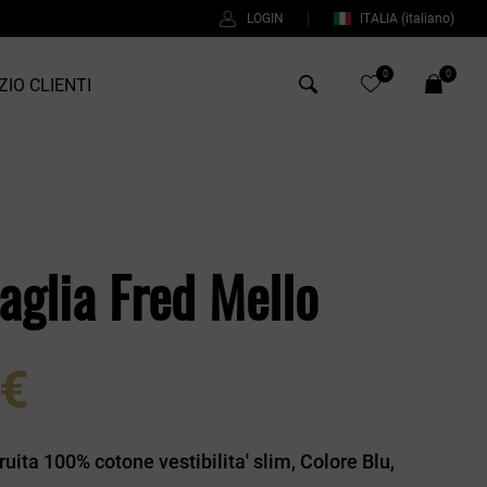
LOGIN
ITALIA
(italiano)
0
0
ZIO CLIENTI
Antony Morato
Bob
aglia Fred Mello
Duno
Fred Perry
Intrecci
 €
Manuel Ritz
Perfection
ita 100% cotone vestibilita' slim, Colore Blu,
Universo