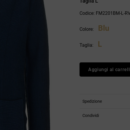
Taglia L
an Simmon
Cycle jeans
Codice: FM2201BM-L-R
Blu
Colore:
L
Taglia:
Aggiungi al carrel
Spedizione
Condividi