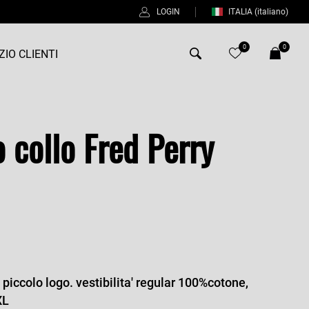
LOGIN
ITALIA
(italiano)
0
0
ZIO CLIENTI
Antony Morato
o collo Fred Perry
Bob
Duno
%
Fred Perry
Intrecci
Manuel Ritz
Perfection
, piccolo logo. vestibilita' regular 100%cotone,
Universo
XL