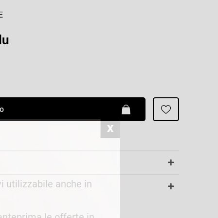
Patrizia Pepe
E
lu
lo
i utilizzabile anche in
 anteprima le offerte in