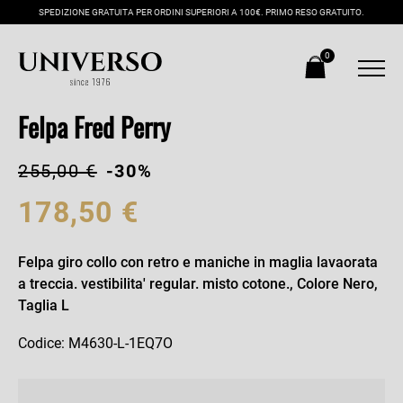
SPEDIZIONE GRATUITA PER ORDINI SUPERIORI A 100€. PRIMO RESO GRATUITO.
0
Felpa Fred Perry
255,00 €
-30%
178,50 €
Felpa giro collo con retro e maniche in maglia lavaorata
a treccia. vestibilita' regular. misto cotone., Colore Nero,
Taglia L
Codice: M4630-L-1EQ7O