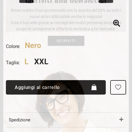
Ricevi subito il tuo promocode con lo sconto del 20% su tutti i
nuovi arrivi utilizzabile anche in negozio!
Crea il tuo stile grazie ai consigli dei nostri personal shopper e
scopri in anteprima le offerte in esclusiva a te riservate.
ISCRIVITI
Nero
Colore:
L
XXL
Taglia:
Aggiungi al carrello
Spedizione