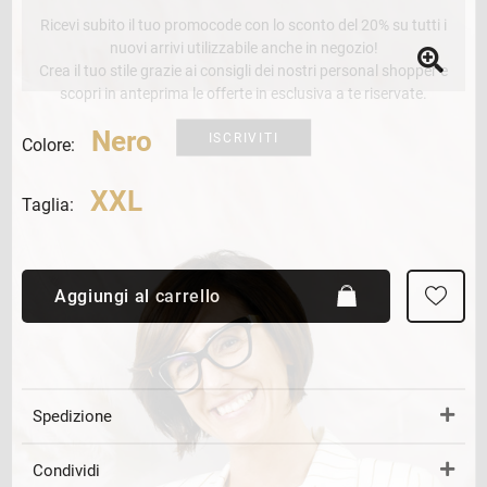
Ricevi subito il tuo promocode con lo sconto del 20% su tutti i
nuovi arrivi utilizzabile anche in negozio!
Crea il tuo stile grazie ai consigli dei nostri personal shopper e
scopri in anteprima le offerte in esclusiva a te riservate.
Nero
ISCRIVITI
Colore:
XXL
Taglia:
Aggiungi al carrello
Spedizione
Condividi