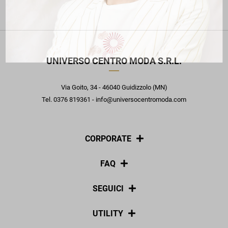
UNIVERSO CENTRO MODA S.R.L.
Via Goito, 34 - 46040 Guidizzolo (MN)
Tel. 0376 819361 - info@universocentromoda.com
CORPORATE
Chi siamo
FAQ
La nostra policy
Pagamenti
SEGUICI
Spedizioni
Social
UTILITY
Resi e rimborsi