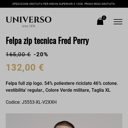
SPEDIZIONE GRATUITA PER ORDINI SUPERIORI A 100€. PRIMO RESO GRATUITO.
0
Felpa zip tecnica Fred Perry
165,00 €
-20%
132,00 €
Felpa full zip logo. 54% poliestere riciclato 46% cotone.
vestibilita' regular., Colore Verde militare, Taglia XL
Codice: J5553-XL-V2XXH