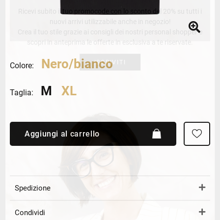
Ricevi subito il tuo promocode con lo sconto del 20% su tutti i
nuovi arrivi utilizzabile anche in negozio!
Crea il tuo stile grazie ai consigli dei nostri personal shopper e
scopri in anteprima le offerte in esclusiva a te riservate.
Nero/bianco
ISCRIVITI
Colore:
M
XL
Taglia:
Aggiungi al carrello
Spedizione
Condividi