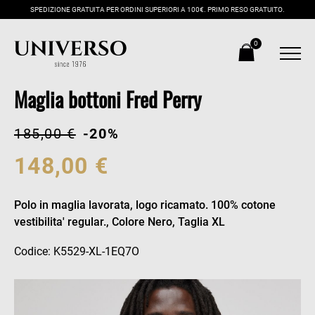
SPEDIZIONE GRATUITA PER ORDINI SUPERIORI A 100€. PRIMO RESO GRATUITO.
0
Maglia bottoni Fred Perry
185,00 €
-20%
148,00 €
Polo in maglia lavorata, logo ricamato. 100% cotone
vestibilita' regular., Colore Nero, Taglia XL
Codice: K5529-XL-1EQ7O