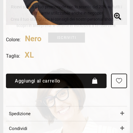
Ricevi subito il tuo promocode con lo sconto del 20% su tutti i
nuovi arrivi utilizzabile anche in negozio!
Crea il tuo stile grazie ai consigli dei nostri personal shopper e
scopri in anteprima le offerte in esclusiva a te riservate.
Nero
ISCRIVITI
Colore:
XL
Taglia:
Aggiungi al carrello
Spedizione
Condividi