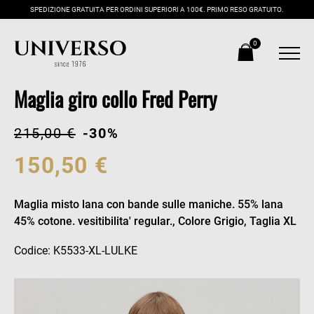
SPEDIZIONE GRATUITA PER ORDINI SUPERIORI A 100€. PRIMO RESO GRATUITO.
0
Maglia giro collo Fred Perry
215,00 €
-30%
150,50 €
Maglia misto lana con bande sulle maniche. 55% lana
45% cotone. vesitibilita' regular., Colore Grigio, Taglia XL
Codice: K5533-XL-LULKE