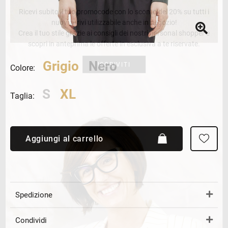
Ricevi subito il tuo promocode con lo sconto del 20% su tutti i
nuovi arrivi utilizzabile anche in negozio!
Crea il tuo stile grazie ai consigli dei nostri personal shopper e
scopri in anteprima le offerte in esclusiva a te riservate.
Grigio
Nero
ISCRIVITI
Colore:
S
XL
Taglia:
Aggiungi al carrello
Spedizione
Condividi