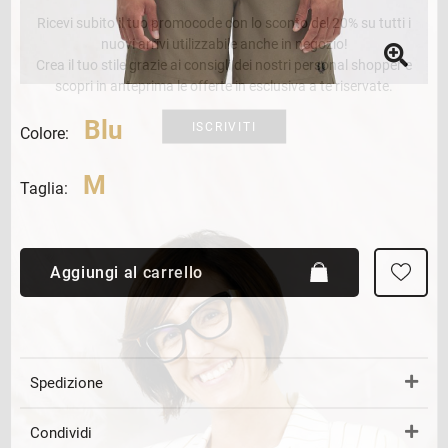
Ricevi subito il tuo promocode con lo sconto del 20% su tutti i
nuovi arrivi utilizzabile anche in negozio!
Crea il tuo stile grazie ai consigli dei nostri personal shopper e
scopri in anteprima le offerte in esclusiva a te riservate.
Blu
ISCRIVITI
Colore:
M
Taglia:
Aggiungi al carrello
Spedizione
Condividi