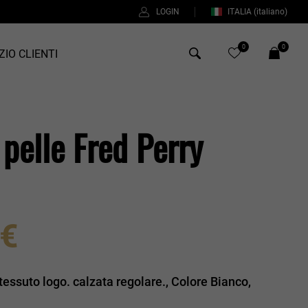
LOGIN
ITALIA
(italiano)
0
0
ZIO CLIENTI
Antony Morato
pelle Fred Perry
Bob
Duno
%
Fred Perry
Intrecci
 €
Manuel Ritz
Perfection
tessuto logo. calzata regolare., Colore Bianco,
Universo