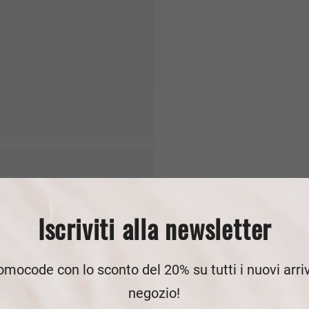
Iscriviti alla newsletter
romocode con lo sconto del 20% su tutti i nuovi arriv
negozio!