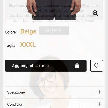
Ricevi subito il tuo promocode con lo sconto del 20% su tutti i
nuovi arrivi utilizzabile anche in negozio!
Crea il tuo stile grazie ai consigli dei nostri personal shopper e
scopri in anteprima le offerte in esclusiva a te riservate.
Beige
ISCRIVITI
Colore:
XXXL
Taglia:
Aggiungi al carrello
Spedizione
Condividi