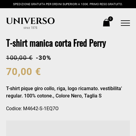
SPEDIZIONE GRATUITA PER ORDINI SUPERIORI A 100€. PRIMO RESO GRATUITO.
0
T-shirt manica corta Fred Perry
100,00 €
-30%
70,00 €
T-shirt pique giro collo, riga, logo ricamato. vestibilita'
regular. 100% cotone., Colore Nero, Taglia S
Codice: M4642-S-1EQ7O