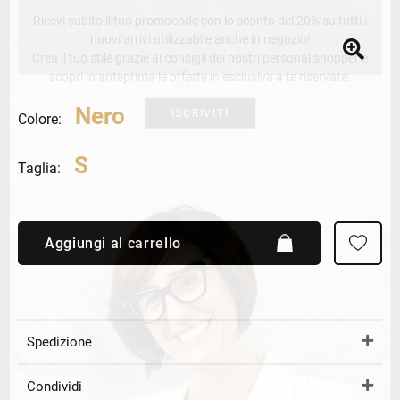
Ricevi subito il tuo promocode con lo sconto del 20% su tutti i
nuovi arrivi utilizzabile anche in negozio!
Crea il tuo stile grazie ai consigli dei nostri personal shopper e
scopri in anteprima le offerte in esclusiva a te riservate.
Nero
ISCRIVITI
Colore:
S
Taglia:
Aggiungi al carrello
Spedizione
Condividi