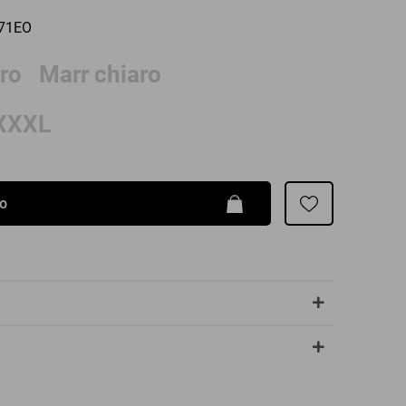
Patrizia Pepe
671EO
ro
Marr chiaro
XXXL
lo