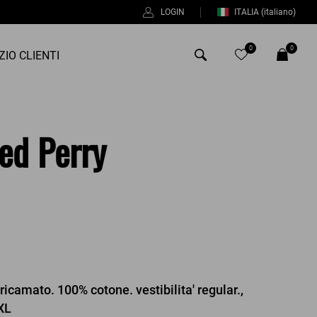
LOGIN
ITALIA
(italiano)
0
0
ZIO CLIENTI
Antony Morato
red Perry
Bob
Duno
Fred Perry
Intrecci
Manuel Ritz
Perfection
 ricamato. 100% cotone. vestibilita' regular.,
Universo
XL