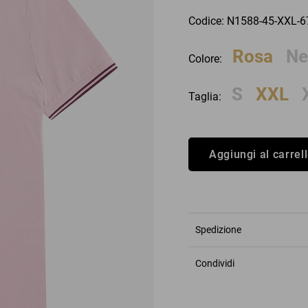
an Simmon
Cycle jeans
Codice: N1588-45-XXL-
Rosa
Ne
Colore:
S
XXL
Taglia:
Aggiungi al carrel
Spedizione
Condividi