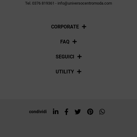
Tel. 0376 819361 - info@universocentromoda.com
CORPORATE
Chi siamo
FAQ
La nostra policy
Pagamenti
SEGUICI
Spedizioni
Social
UTILITY
Resi e rimborsi
Iscriviti alla newsletter
Sitemap
Tag directory
Top ricerche
condividi