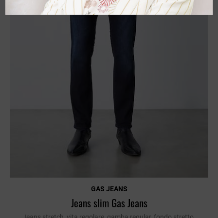
GAS JEANS
Jeans slim Gas Jeans
Jeans stretch, vita regolare, gamba regular, fondo stretto.