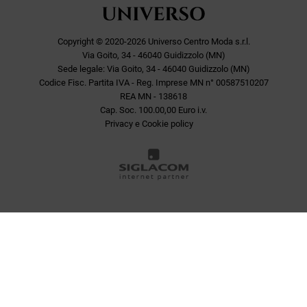
Copyright © 2020-2026 Universo Centro Moda s.r.l.
Via Goito, 34 - 46040 Guidizzolo (MN)
Sede legale: Via Goito, 34 - 46040 Guidizzolo (MN)
Codice Fisc. Partita IVA - Reg. Imprese MN n° 00587510207
REA MN - 138618
Cap. Soc. 100.00,00 Euro i.v.
Privacy e Cookie policy
COOKIE
Questo sito web utilizza i cookie. Maggiori informazioni sui cookie
sono disponibili a
questo link
. Continuando ad utilizzare questo