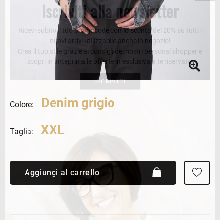
Iscriviti alla newsletter
Ricevi subito il tuo promocode con lo sconto del 20% su tutti i
nuovi arrivi utilizzabile anche in negozio!
Crea il tuo stile grazie ai consigli dei nostri personal shopper e
scopri in anteprima le offerte in esclusiva a te riservate.
ISCRIVITI
Denim grigio
Colore:
XXL
Taglia:
Aggiungi al carrello