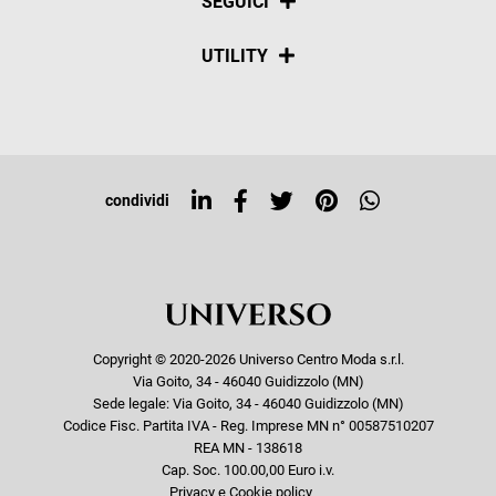
SEGUICI
Spedizioni
Social
UTILITY
Resi e rimborsi
Iscriviti alla newsletter
Sitemap
Tag directory
Top ricerche
condividi
Copyright © 2020-2026 Universo Centro Moda s.r.l.
Via Goito, 34 - 46040 Guidizzolo (MN)
Sede legale: Via Goito, 34 - 46040 Guidizzolo (MN)
Codice Fisc. Partita IVA - Reg. Imprese MN n° 00587510207
REA MN - 138618
Cap. Soc. 100.00,00 Euro i.v.
Privacy e Cookie policy