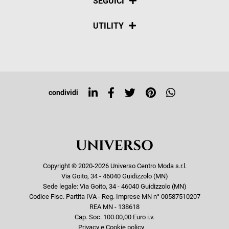
SEGUICI
Spedizioni
Social
UTILITY
Resi e rimborsi
Iscriviti alla newsletter
Sitemap
Tag directory
Top ricerche
condividi
Copyright © 2020-2026 Universo Centro Moda s.r.l.
Via Goito, 34 - 46040 Guidizzolo (MN)
Sede legale: Via Goito, 34 - 46040 Guidizzolo (MN)
Codice Fisc. Partita IVA - Reg. Imprese MN n° 00587510207
REA MN - 138618
Cap. Soc. 100.00,00 Euro i.v.
Privacy e Cookie policy