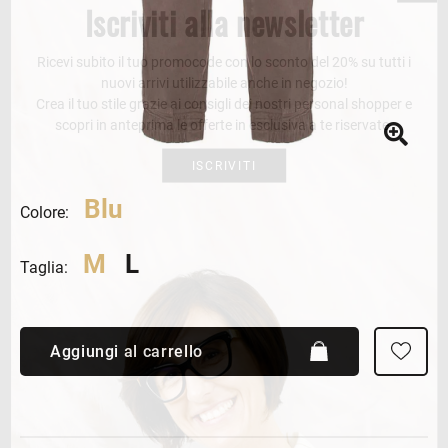
Iscriviti alla newsletter
Ricevi subito il tuo promocode con lo sconto del 20% su tutti i
nuovi arrivi utilizzabile anche in negozio!
Crea il tuo stile grazie ai consigli dei nostri personal shopper e
scopri in anteprima le offerte in esclusiva a te riservate.
ISCRIVITI
Blu
Colore:
M
L
Taglia:
Aggiungi al carrello