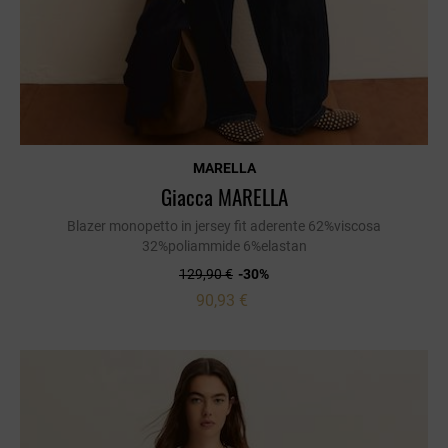
MARELLA
Giacca MARELLA
Blazer monopetto in jersey fit aderente 62%viscosa
32%poliammide 6%elastan
129,90 €
-30%
90,93 €