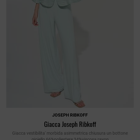
JOSEPH RIBKOFF
Giacca Joseph Ribkoff
Giacca vestibilita' morbida asimmetrica chiusura un bottone
gioiello 66%poliestere 34%viscosa rayon