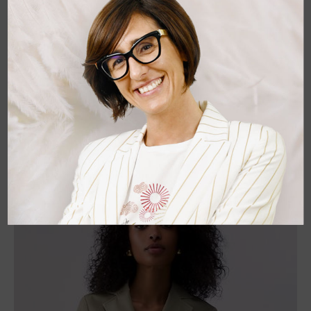
LIU JO
Giacca Liu Jo
Blazer con sciarpa gioiello con strass removibile doppiopetto
polsini in contrasto 78%lyocell 22%lino
239,00 €
-30%
167,30 €