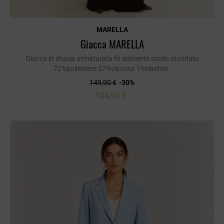
MARELLA
Giacca MARELLA
Giacca in stuoia armaturata fit aderente scollo stondato
72%poliestere 27%viscosa 1%elastan
149,90 €
-30%
104,93 €