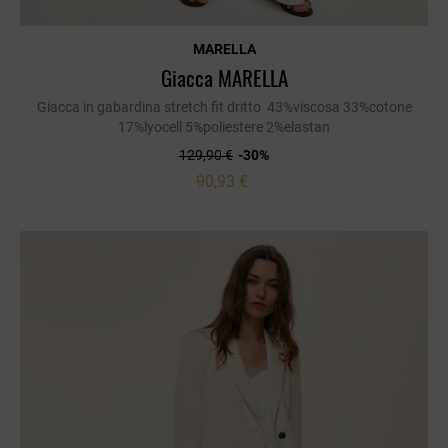
MARELLA
Giacca MARELLA
Giacca in gabardina stretch fit dritto 43%viscosa 33%cotone
17%lyocell 5%poliestere 2%elastan
129,90 €
-30%
90,93 €