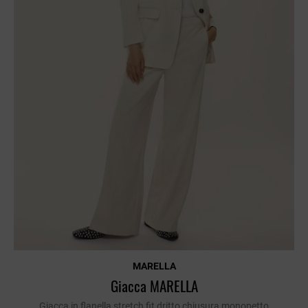
MARELLA
Giacca MARELLA
Giacca in flanella stretch fit dritto chiusura monopetto