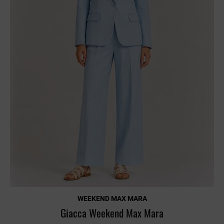
WEEKEND MAX MARA
Giacca Weekend Max Mara