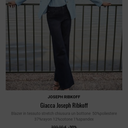
JOSEPH RIBKOFF
Giacca Joseph Ribkoff
Blazer in tessuto stretch chiusura un bottone 50%poliestere
37%rayon 12%cotone 1%spandex
399,00 €
-30%