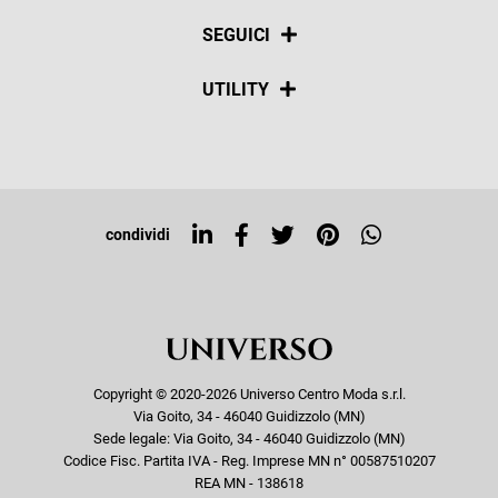
La nostra policy
Pagamenti
SEGUICI
Spedizioni
Social
UTILITY
Resi e rimborsi
Iscriviti alla newsletter
Sitemap
Tag directory
Top ricerche
condividi
Copyright © 2020-2026 Universo Centro Moda s.r.l.
Via Goito, 34 - 46040 Guidizzolo (MN)
Sede legale: Via Goito, 34 - 46040 Guidizzolo (MN)
Codice Fisc. Partita IVA - Reg. Imprese MN n° 00587510207
REA MN - 138618