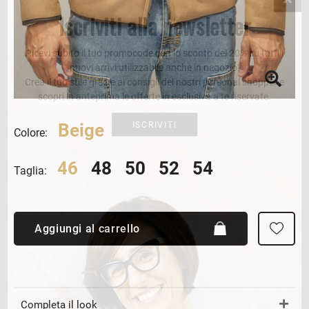
Iscriviti alla newsletter
Ricevi subito il tuo promocode con lo sconto del 20% su tutti i
nuovi arrivi utilizzabile anche in negozio!
Crea il tuo stile grazie ai consigli dei nostri personal shopper e
scopri in anteprima le offerte in esclusiva a te riservate.
ISCRIVITI
Beige
Colore:
46
48
50
52
54
Taglia:
Aggiungi al carrello
Completa il look