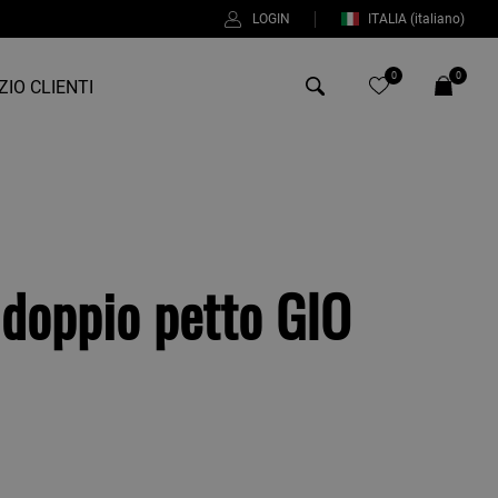
LOGIN
ITALIA
(italiano)
0
0
ZIO CLIENTI
Antony Morato
Bob
Duno
 doppio petto GIO
Fred Perry
Intrecci
Manuel Ritz
Perfection
%
Universo