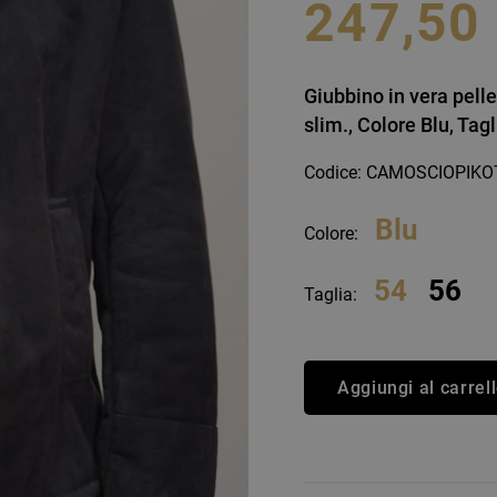
247,50
an Simmon
Cycle jeans
Giubbino in vera pelle
slim., Colore Blu, Tag
Codice: CAMOSCIOPIKO
Blu
Colore:
54
56
Taglia:
Aggiungi al carrel