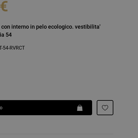
 €
Patrizia Pepe
 con interno in pelo ecologico. vestibilita'
lia 54
T-54-RVRCT
lo