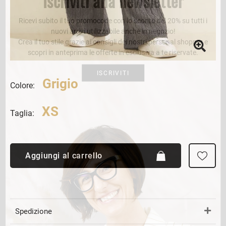
Iscriviti alla newsletter
Ricevi subito il tuo promocode con lo sconto del 20% su tutti i
nuovi arrivi utilizzabile anche in negozio!
Crea il tuo stile grazie ai consigli dei nostri personal shopper e
scopri in anteprima le offerte in esclusiva a te riservate.
ISCRIVITI
Grigio
Colore:
XS
Taglia:
Aggiungi al carrello
Spedizione