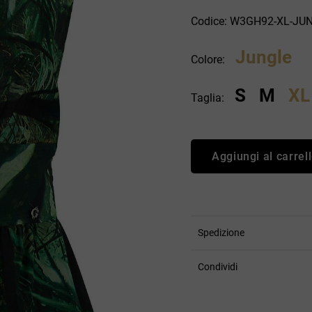
an Simmon
Cycle jeans
Codice: W3GH92-XL-JU
Jungle
Colore:
S
M
XL
Taglia:
Aggiungi al carrel
Spedizione
Condividi