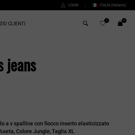
LOGIN
ITALIA
(italiano)
0
0
ZIO CLIENTI
Antony Morato
s jeans
Bob
Duno
%
Fred Perry
Intrecci
Manuel Ritz
Perfection
lo a v spalline con fiocco inserto elasticizzato
Universo
%seta, Colore Jungle, Taglia XL