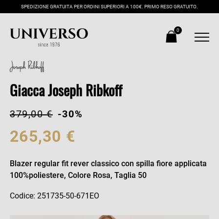
SPEDIZIONE GRATUITA PER ORDINI SUPERIORI A 100€. PRIMO RESO GRATUITO.
0
Giacca Joseph Ribkoff
379,00 €
-30%
265,30 €
Blazer regular fit rever classico con spilla fiore applicata
100%poliestere, Colore Rosa, Taglia 50
Codice: 251735-50-671EO