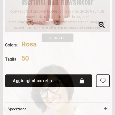
Iscriviti alla newsletter
Ricevi subito il tuo promocode con lo sconto del 20% su tutti i
nuovi arrivi utilizzabile anche in negozio!
Crea il tuo stile grazie ai consigli dei nostri personal shopper e
scopri in anteprima le offerte in esclusiva a te riservate.
ISCRIVITI
Rosa
Colore:
50
Taglia:
Aggiungi al carrello
Spedizione