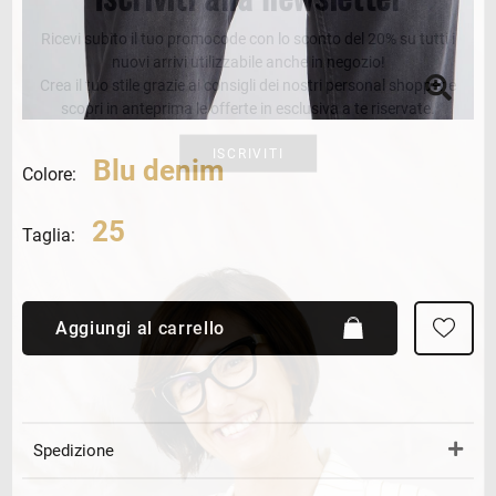
Ricevi subito il tuo promocode con lo sconto del 20% su tutti i
nuovi arrivi utilizzabile anche in negozio!
Crea il tuo stile grazie ai consigli dei nostri personal shopper e
scopri in anteprima le offerte in esclusiva a te riservate.
ISCRIVITI
Blu denim
Colore:
25
Taglia:
Aggiungi al carrello
Spedizione