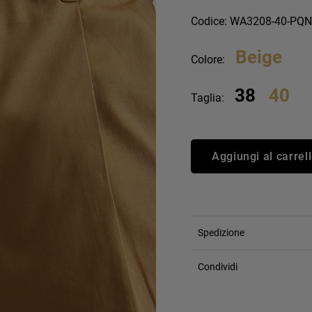
an Simmon
Cycle jeans
Codice: WA3208-40-PQ
Beige
Colore:
38
40
Taglia:
Aggiungi al carrel
Spedizione
Condividi