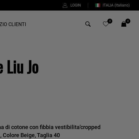
LOGIN
ITALIA
(italiano)
0
0
ZIO CLIENTI
Antony Morato
 Liu Jo
Bob
Duno
%
Fred Perry
Intrecci
Manuel Ritz
Perfection
 di cotone con fibbia vestibilita'cropped
Universo
 Colore Beige, Taglia 40