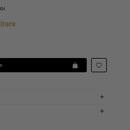
Patrizia Pepe
XXH
itare
lo