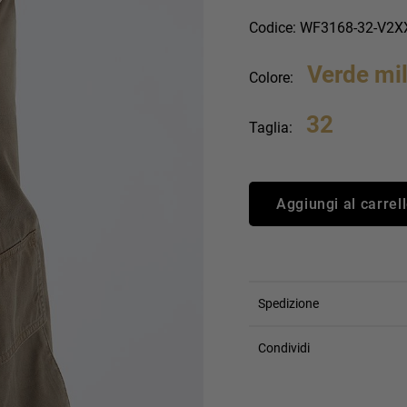
an Simmon
Cycle jeans
Codice: WF3168-32-V2
Verde mil
Colore:
32
Taglia:
Aggiungi al carrel
Spedizione
Condividi