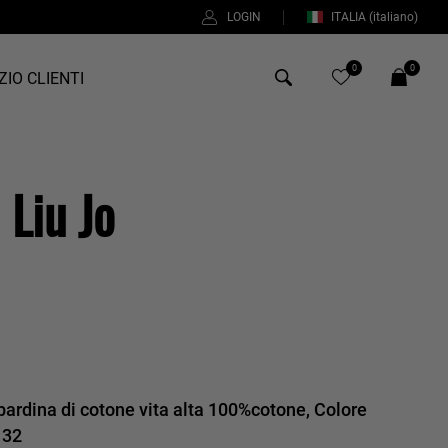
LOGIN
ITALIA
(italiano)
0
0
ZIO CLIENTI
Antony Morato
 Liu Jo
Bob
Duno
%
Fred Perry
Intrecci
Manuel Ritz
Perfection
bardina di cotone vita alta 100%cotone, Colore
Universo
 32