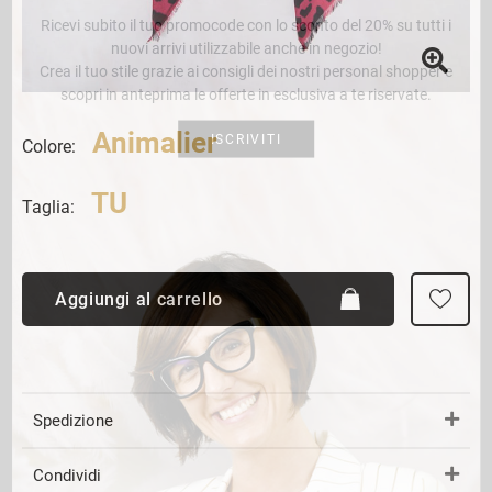
Ricevi subito il tuo promocode con lo sconto del 20% su tutti i
nuovi arrivi utilizzabile anche in negozio!
Crea il tuo stile grazie ai consigli dei nostri personal shopper e
scopri in anteprima le offerte in esclusiva a te riservate.
Animalier
ISCRIVITI
Colore:
TU
Taglia:
Aggiungi al carrello
Spedizione
Condividi