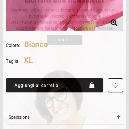
Ricevi subito il tuo promocode con lo sconto del 20% su tutti i
nuovi arrivi utilizzabile anche in negozio!
Crea il tuo stile grazie ai consigli dei nostri personal shopper e
scopri in anteprima le offerte in esclusiva a te riservate.
ISCRIVITI
Bianco
Colore:
XL
Taglia:
Aggiungi al carrello
Spedizione