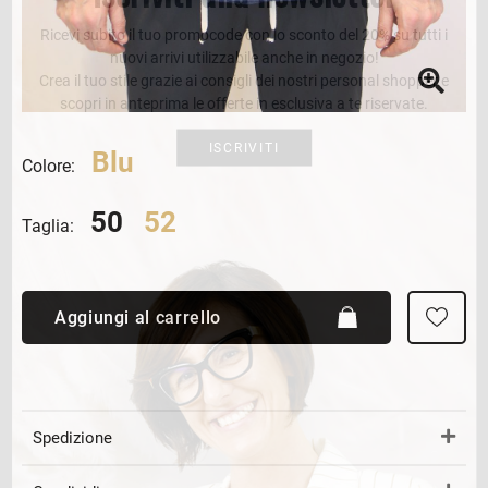
Ricevi subito il tuo promocode con lo sconto del 20% su tutti i
nuovi arrivi utilizzabile anche in negozio!
Crea il tuo stile grazie ai consigli dei nostri personal shopper e
scopri in anteprima le offerte in esclusiva a te riservate.
ISCRIVITI
Blu
Colore:
50
52
Taglia:
Aggiungi al carrello
Spedizione