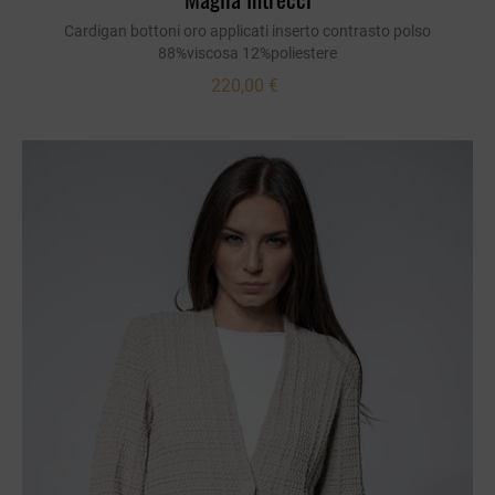
Cardigan bottoni oro applicati inserto contrasto polso
88%viscosa 12%poliestere
220,00 €