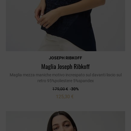
JOSEPH RIBKOFF
Maglia Joseph Ribkoff
Maglia mezza maniche motivo increspato sul davanti liscio sul
retro 95%poliestere 5%spandex
179,00 €
-30%
125,30 €