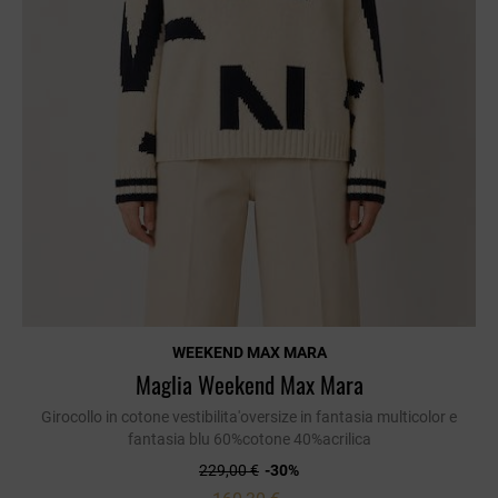
WEEKEND MAX MARA
Maglia Weekend Max Mara
Girocollo in cotone vestibilita'oversize in fantasia multicolor e
fantasia blu 60%cotone 40%acrilica
229,00 €
-30%