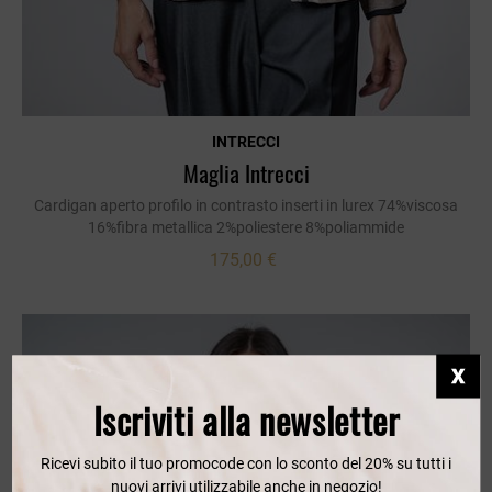
INTRECCI
Maglia Intrecci
Cardigan aperto profilo in contrasto inserti in lurex 74%viscosa
16%fibra metallica 2%poliestere 8%poliammide
175,00 €
Iscriviti alla newsletter
Ricevi subito il tuo promocode con lo sconto del 20% su tutti i
nuovi arrivi utilizzabile anche in negozio!