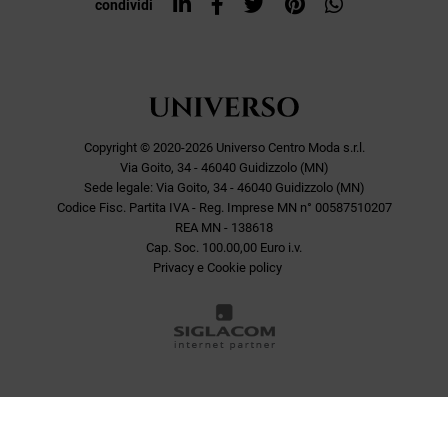
condividi
Copyright © 2020-2026 Universo Centro Moda s.r.l.
Via Goito, 34 - 46040 Guidizzolo (MN)
Sede legale: Via Goito, 34 - 46040 Guidizzolo (MN)
Codice Fisc. Partita IVA - Reg. Imprese MN n° 00587510207
REA MN - 138618
Cap. Soc. 100.00,00 Euro i.v.
Privacy e Cookie policy