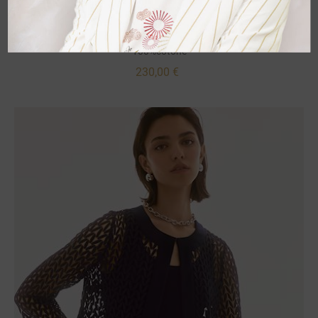
Maglia Intrecci
Cardigan lungo chiusura bottoni nascosti sfrangiato
100%cotone
230,00 €