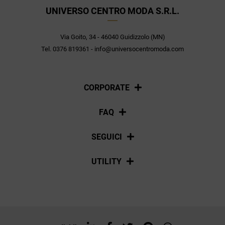
UNIVERSO CENTRO MODA S.R.L.
Via Goito, 34 - 46040 Guidizzolo (MN)
Tel. 0376 819361 - info@universocentromoda.com
CORPORATE
Chi siamo
FAQ
La nostra policy
Pagamenti
SEGUICI
Spedizioni
Social
UTILITY
Resi e rimborsi
Iscriviti alla newsletter
Sitemap
Tag directory
Top ricerche