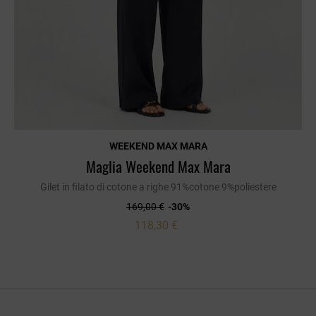
WEEKEND MAX MARA
Maglia Weekend Max Mara
Gilet in filato di cotone a righe 91%cotone 9%poliestere
169,00 €
-30%
118,30 €