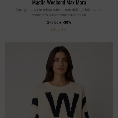
Maglia Weekend Max Mara
Cardigan over in misto cotone con dettagli intarsiati a
contrasto 60%cotone 40%acrilica
279,00 €
-30%
195,30 €