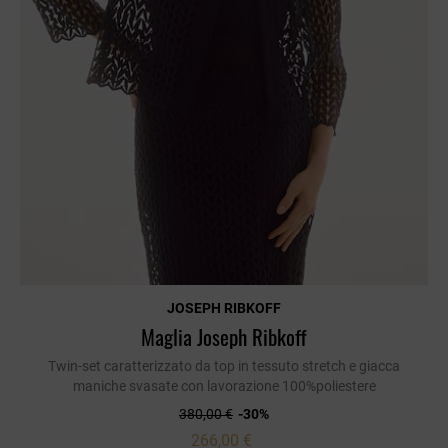
JOSEPH RIBKOFF
Maglia Joseph Ribkoff
Twin-set caratterizzato da top in tessuto stretch e giacca
maniche svasate con lavorazione 100%poliestere
380,00 €
-30%
266,00 €