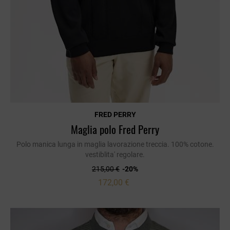
FRED PERRY
Maglia polo Fred Perry
Polo manica lunga in maglia lavorazione treccia. 100% cotone.
vestiblita' regolare.
215,00 €
-20%
172,00 €