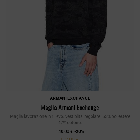
ARMANI EXCHANGE
Maglia Armani Exchange
Maglia lavorazione in rilievo. vestiblita' regolare. 53% poliestere
47% cotone.
140,00 €
-20%
112,00 €