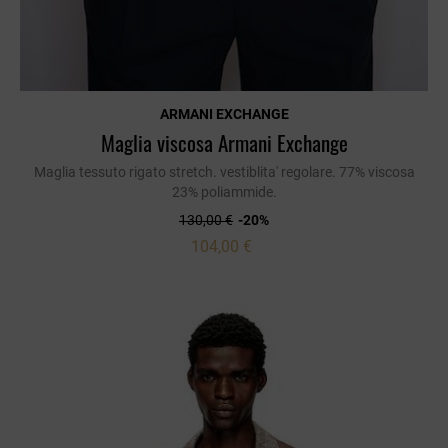
ARMANI EXCHANGE
Maglia viscosa Armani Exchange
Maglia tessuto rigato stretch. vestiblita' regolare. 77% viscosa
23% poliammide.
130,00 €
-20%
104,00 €