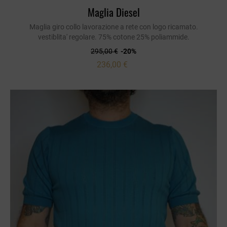
Maglia Diesel
Maglia giro collo lavorazione a rete con logo ricamato.
vestiblita' regolare. 75% cotone 25% poliammide.
295,00 €
-20%
236,00 €