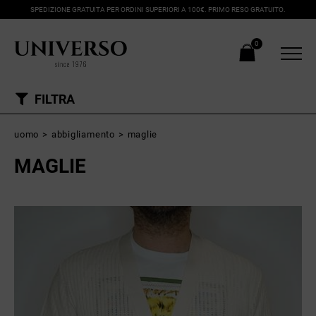
SPEDIZIONE GRATUITA PER ORDINI SUPERIORI A 100€. PRIMO RESO GRATUITO.
0
FILTRA
uomo
>
abbigliamento
>
maglie
MAGLIE