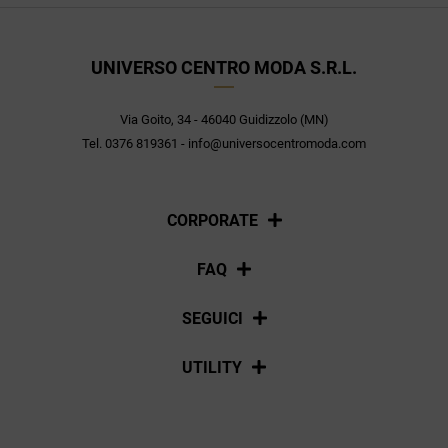
UNIVERSO CENTRO MODA S.R.L.
Via Goito, 34 - 46040 Guidizzolo (MN)
Tel. 0376 819361 - info@universocentromoda.com
CORPORATE
Chi siamo
FAQ
La nostra policy
Pagamenti
SEGUICI
Spedizioni
Social
UTILITY
Resi e rimborsi
Iscriviti alla newsletter
Sitemap
Tag directory