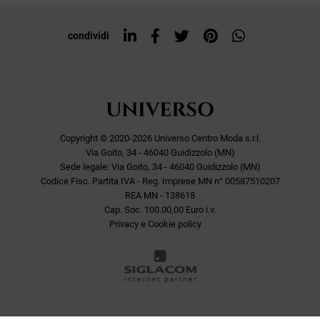
Top ricerche
condividi
Copyright © 2020-2026 Universo Centro Moda s.r.l.
Via Goito, 34 - 46040 Guidizzolo (MN)
Sede legale: Via Goito, 34 - 46040 Guidizzolo (MN)
Codice Fisc. Partita IVA - Reg. Imprese MN n° 00587510207
REA MN - 138618
Cap. Soc. 100.00,00 Euro i.v.
Privacy e Cookie policy