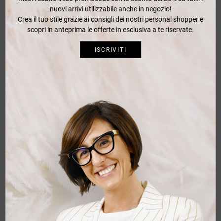
nuovi arrivi utilizzabile anche in negozio!
Crea il tuo stile grazie ai consigli dei nostri personal shopper e
scopri in anteprima le offerte in esclusiva a te riservate.
ISCRIVITI
FERRANTE
Maglia cotone Ferrante
Maglia giro collo lavorata a coste irregolari. vestiblita' regolare.
100% cotone.
170,00 €
-20%
136,00 €