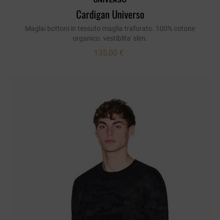
UNIVERSO
Cardigan Universo
Maglai bottoni in tessuto maglia traforato. 100% cotone
organico. vestiblita' slim.
135,00 €