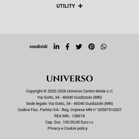
Spedizioni
Social
UTILITY
Resi e rimborsi
Iscriviti alla newsletter
Sitemap
Tag directory
Top ricerche
condividi
Copyright © 2020-2026 Universo Centro Moda s.r.l.
Via Goito, 34 - 46040 Guidizzolo (MN)
Sede legale: Via Goito, 34 - 46040 Guidizzolo (MN)
Codice Fisc. Partita IVA - Reg. Imprese MN n° 00587510207
REA MN - 138618
Cap. Soc. 100.00,00 Euro i.v.
Privacy e Cookie policy