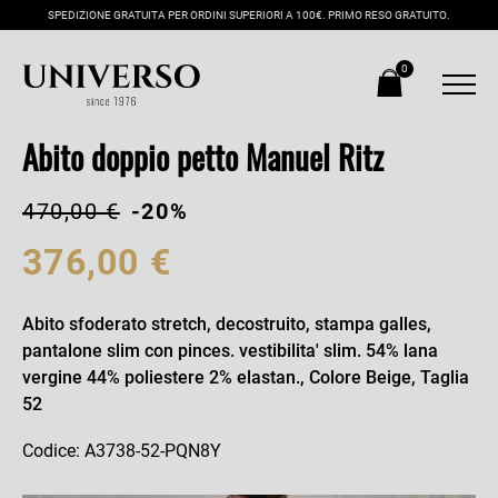
SPEDIZIONE GRATUITA PER ORDINI SUPERIORI A 100€. PRIMO RESO GRATUITO.
0
Abito doppio petto Manuel Ritz
470,00 €
-20%
376,00 €
Abito sfoderato stretch, decostruito, stampa galles,
pantalone slim con pinces. vestibilita' slim. 54% lana
vergine 44% poliestere 2% elastan., Colore Beige, Taglia
52
Codice: A3738-52-PQN8Y