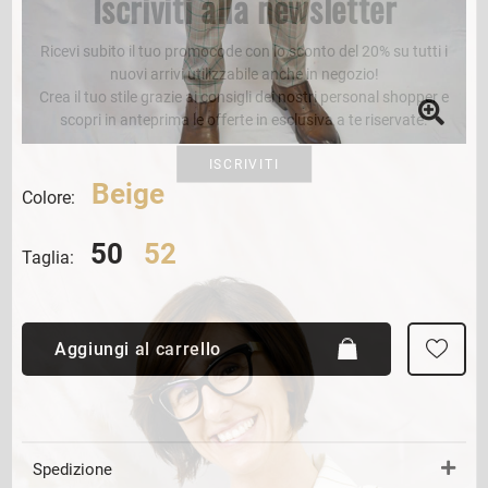
Iscriviti alla newsletter
Ricevi subito il tuo promocode con lo sconto del 20% su tutti i
nuovi arrivi utilizzabile anche in negozio!
Crea il tuo stile grazie ai consigli dei nostri personal shopper e
scopri in anteprima le offerte in esclusiva a te riservate.
ISCRIVITI
Beige
Colore:
50
52
Taglia:
Aggiungi al carrello
Spedizione