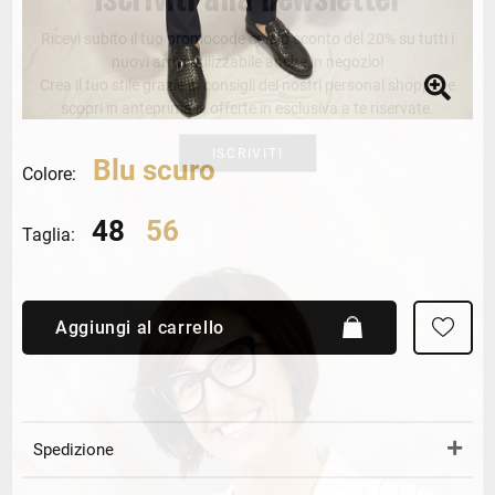
Ricevi subito il tuo promocode con lo sconto del 20% su tutti i
nuovi arrivi utilizzabile anche in negozio!
Crea il tuo stile grazie ai consigli dei nostri personal shopper e
scopri in anteprima le offerte in esclusiva a te riservate.
ISCRIVITI
Blu scuro
Colore:
48
56
Taglia:
Aggiungi al carrello
Spedizione