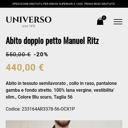
SPEDIZIONE GRATUITA PER ORDINI SUPERIORI A 100€. PRIMO RESO GRATUITO.
0
Abito doppio petto Manuel Ritz
550,00 €
-20%
440,00 €
Abito in tessuto semilavorato , collo in raso, pantalone
gamba e fondo stretto. 100% lana vergine. vestibilita'
slim., Colore Blu scuro, Taglia 56
Codice: 233164AR3378-56-OCX1P