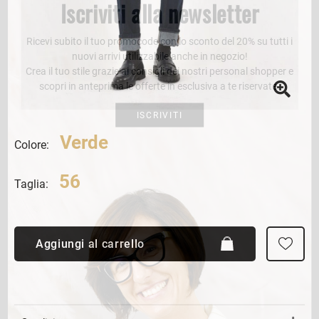
Iscriviti alla newsletter
Ricevi subito il tuo promocode con lo sconto del 20% su tutti i
nuovi arrivi utilizzabile anche in negozio!
Crea il tuo stile grazie ai consigli dei nostri personal shopper e
scopri in anteprima le offerte in esclusiva a te riservate.
ISCRIVITI
Verde
Colore:
56
Taglia:
Aggiungi al carrello