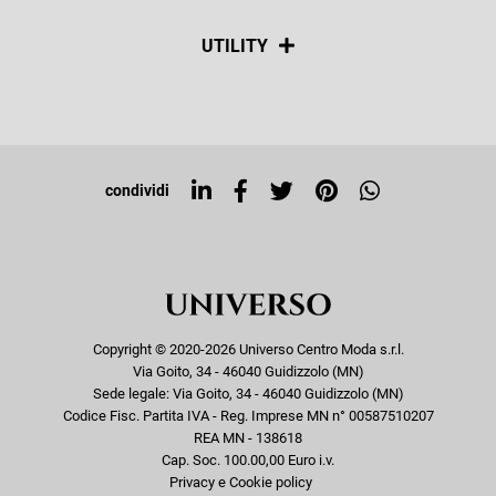
Spedizioni
Social
UTILITY
Resi e rimborsi
Iscriviti alla newsletter
Sitemap
Tag directory
Top ricerche
condividi
Copyright © 2020-2026 Universo Centro Moda s.r.l.
Via Goito, 34 - 46040 Guidizzolo (MN)
Sede legale: Via Goito, 34 - 46040 Guidizzolo (MN)
Codice Fisc. Partita IVA - Reg. Imprese MN n° 00587510207
REA MN - 138618
Cap. Soc. 100.00,00 Euro i.v.
Privacy e Cookie policy