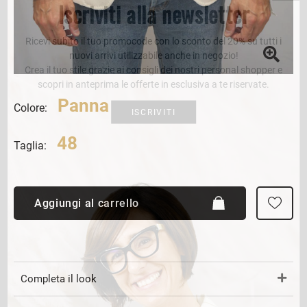
Iscriviti alla newsletter
Ricevi subito il tuo promocode con lo sconto del 20% su tutti i
nuovi arrivi utilizzabile anche in negozio!
Crea il tuo stile grazie ai consigli dei nostri personal shopper e
scopri in anteprima le offerte in esclusiva a te riservate.
Panna
Colore:
ISCRIVITI
48
Taglia:
Aggiungi al carrello
Completa il look