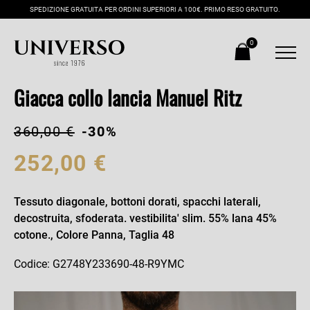
SPEDIZIONE GRATUITA PER ORDINI SUPERIORI A 100€. PRIMO RESO GRATUITO.
0
Giacca collo lancia Manuel Ritz
360,00 €
-30%
252,00 €
Tessuto diagonale, bottoni dorati, spacchi laterali,
decostruita, sfoderata. vestibilita' slim. 55% lana 45%
cotone., Colore Panna, Taglia 48
Codice: G2748Y233690-48-R9YMC