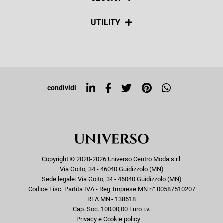
Spedizioni
Social
UTILITY
Resi e rimborsi
Iscriviti alla newsletter
Sitemap
Tag directory
Top ricerche
condividi
Copyright © 2020-2026 Universo Centro Moda s.r.l.
Via Goito, 34 - 46040 Guidizzolo (MN)
Sede legale: Via Goito, 34 - 46040 Guidizzolo (MN)
Codice Fisc. Partita IVA - Reg. Imprese MN n° 00587510207
REA MN - 138618
Cap. Soc. 100.00,00 Euro i.v.
Privacy e Cookie policy