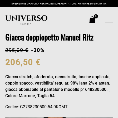
SPEDIZIONE GRATUITA PER ORDINI SUPERIORI A 100€. PRIMO RESO GRATUITO.
0
Giacca doppiopetto Manuel Ritz
295,00 €
-30%
206,50 €
Giacca stretch, sfoderata, decostruita, tasche applicate,
doppio spacco. vestibilita' regular. 98% lana 2% elastan.
giacca abbinabile al pantalone modello p1648230500. ,
Colore Marrone, Taglia 54
Codice: G2738230500-54-0KOMT