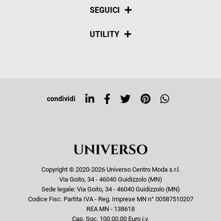
La nostra policy
Pagamenti
SEGUICI
Spedizioni
Social
UTILITY
Resi e rimborsi
Iscriviti alla newsletter
Sitemap
Tag directory
Top ricerche
condividi
Copyright © 2020-2026 Universo Centro Moda s.r.l.
Via Goito, 34 - 46040 Guidizzolo (MN)
Sede legale: Via Goito, 34 - 46040 Guidizzolo (MN)
Codice Fisc. Partita IVA - Reg. Imprese MN n° 00587510207
REA MN - 138618
Cap. Soc. 100.00,00 Euro i.v.