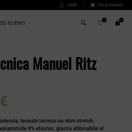
LOGIN
ITALIA
(italiano)
0
0
ZIO CLIENTI
Antony Morato
cnica Manuel Ritz
Bob
Duno
%
Fred Perry
Intrecci
 €
Manuel Ritz
Perfection
oderata, tessuto tecnico no stiro stretch.
Universo
% poliammide 8% elastan. giacca abbinabile al