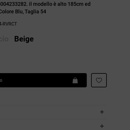
004233282. il modello è alto 185cm ed
Patrizia Pepe
 Colore Blu, Taglia 54
54-RVRCT
cio
Beige
lo