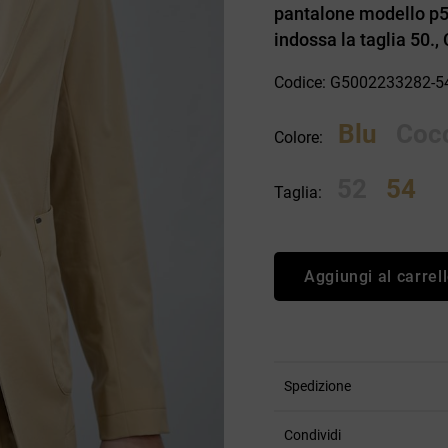
pantalone modello p5
an Simmon
Cycle jeans
indossa la taglia 50.,
Codice: G5002233282-
Blu
Coc
Colore:
52
54
Taglia:
Aggiungi al carrel
Spedizione
Condividi