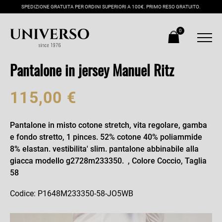
SPEDIZIONE GRATUITA PER ORDINI SUPERIORI A 100€. PRIMO RESO GRATUITO.
0
Pantalone in jersey Manuel Ritz
115,00 €
Pantalone in misto cotone stretch, vita regolare, gamba
e fondo stretto, 1 pinces. 52% cotone 40% poliammide
8% elastan. vestibilita' slim. pantalone abbinabile alla
giacca modello g2728m233350. , Colore Coccio, Taglia
58
Codice: P1648M233350-58-JO5WB