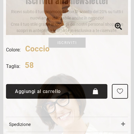
Ricevi subito il tuo promocode con lo sconto del 20% su tutti i
nuovi arrivi utilizzabile anche in negozio!
Crea il tuo stile grazie ai consigli dei nostri personal shopper e
scopri in anteprima le offerte in esclusiva a te riservate.
ISCRIVITI
Coccio
Colore:
58
Taglia:
Aggiungi al carrello
Spedizione