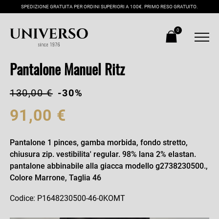
SPEDIZIONE GRATUITA PER ORDINI SUPERIORI A 100€. PRIMO RESO GRATUITO.
0
Pantalone Manuel Ritz
130,00 €
-30%
91,00 €
Pantalone 1 pinces, gamba morbida, fondo stretto,
chiusura zip. vestibilita' regular. 98% lana 2% elastan.
pantalone abbinabile alla giacca modello g2738230500.,
Colore Marrone, Taglia 46
Codice: P1648230500-46-0KOMT