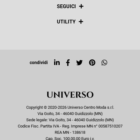
La nostra policy
Pagamenti
SEGUICI
Spedizioni
Social
UTILITY
Resi e rimborsi
Iscriviti alla newsletter
Sitemap
Tag directory
Top ricerche
condividi
Copyright © 2020-2026 Universo Centro Moda s.r.l.
Via Goito, 34 - 46040 Guidizzolo (MN)
Sede legale: Via Goito, 34 - 46040 Guidizzolo (MN)
Codice Fisc. Partita IVA - Reg. Imprese MN n° 00587510207
REA MN - 138618
Cap. Soc. 100.00,00 Euro i.v.