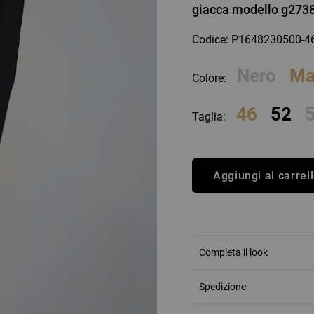
giacca modello g2738
an Simmon
Cycle jeans
Codice: P1648230500-
Nero
Ma
Colore:
46
52
Taglia:
Aggiungi al carrel
Completa il look
Spedizione