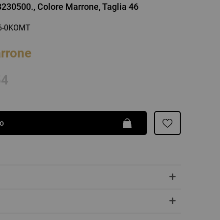
230500., Colore Marrone, Taglia 46
Patrizia Pepe
46-0KOMT
rrone
54
lo