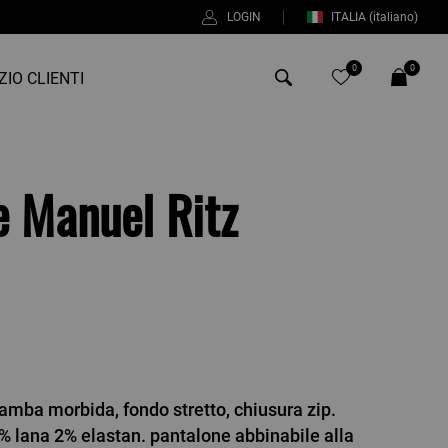
LOGIN
ITALIA
(italiano)
0
0
ZIO CLIENTI
Antony Morato
e Manuel Ritz
Bob
Duno
%
Fred Perry
Intrecci
Manuel Ritz
Perfection
amba morbida, fondo stretto, chiusura zip.
Universo
98% lana 2% elastan. pantalone abbinabile alla