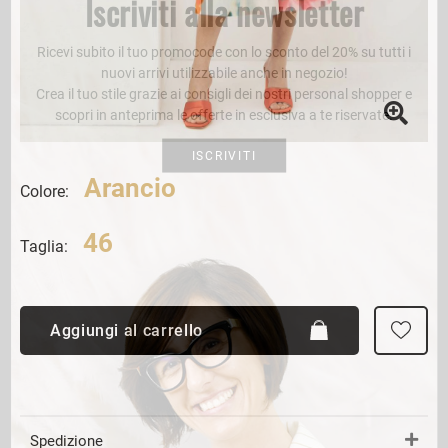
Iscriviti alla newsletter
Ricevi subito il tuo promocode con lo sconto del 20% su tutti i
nuovi arrivi utilizzabile anche in negozio!
Crea il tuo stile grazie ai consigli dei nostri personal shopper e
scopri in anteprima le offerte in esclusiva a te riservate.
ISCRIVITI
Arancio
Colore:
46
Taglia:
Aggiungi al carrello
Spedizione