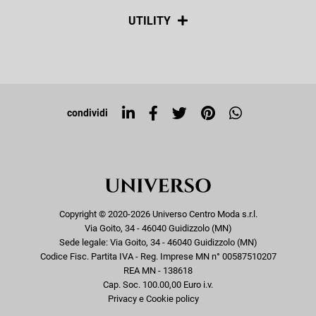
Spedizioni
Social
UTILITY
Resi e rimborsi
Iscriviti alla newsletter
Sitemap
Tag directory
Top ricerche
condividi
Copyright © 2020-2026 Universo Centro Moda s.r.l.
Via Goito, 34 - 46040 Guidizzolo (MN)
Sede legale: Via Goito, 34 - 46040 Guidizzolo (MN)
Codice Fisc. Partita IVA - Reg. Imprese MN n° 00587510207
REA MN - 138618
Cap. Soc. 100.00,00 Euro i.v.
Privacy e Cookie policy