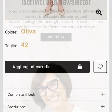
Iscriviti alla newsletter
Ricevi subito il tuo promocode con lo sconto del 20% su tutti i
nuovi arrivi utilizzabile anche in negozio!
Crea il tuo stile grazie ai consigli dei nostri personal shopper e
scopri in anteprima le offerte in esclusiva a te riservate.
Oliva
Colore:
ISCRIVITI
42
Taglia:
Aggiungi al carrello
Completa il look
Spedizione