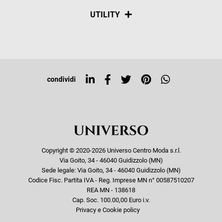
Spedizioni
Social
UTILITY
Resi e rimborsi
Iscriviti alla newsletter
Sitemap
Tag directory
Top ricerche
condividi
Copyright © 2020-2026 Universo Centro Moda s.r.l.
Via Goito, 34 - 46040 Guidizzolo (MN)
Sede legale: Via Goito, 34 - 46040 Guidizzolo (MN)
Codice Fisc. Partita IVA - Reg. Imprese MN n° 00587510207
REA MN - 138618
Cap. Soc. 100.00,00 Euro i.v.
Privacy e Cookie policy