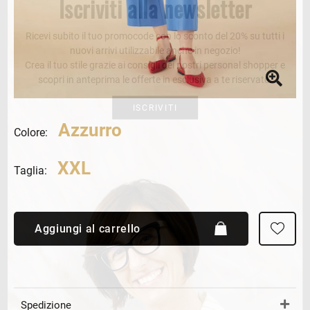
Iscriviti alla newsletter
Ricevi subito il tuo promocode con lo sconto del 20% su tutti i
nuovi arrivi utilizzabile anche in negozio!
Crea il tuo stile grazie ai consigli dei nostri personal shopper e
scopri in anteprima le offerte in esclusiva a te riservate.
ISCRIVITI
Azzurro
Colore:
XXL
Taglia:
Aggiungi al carrello
Spedizione