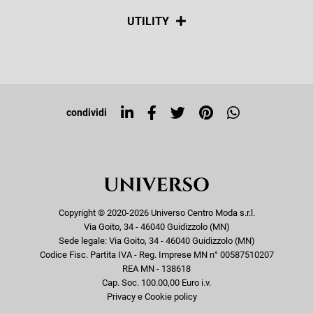
Spedizioni
Social
UTILITY
Resi e rimborsi
Iscriviti alla newsletter
Sitemap
Tag directory
Top ricerche
condividi
Copyright © 2020-2026 Universo Centro Moda s.r.l.
Via Goito, 34 - 46040 Guidizzolo (MN)
Sede legale: Via Goito, 34 - 46040 Guidizzolo (MN)
Codice Fisc. Partita IVA - Reg. Imprese MN n° 00587510207
REA MN - 138618
Cap. Soc. 100.00,00 Euro i.v.
Privacy e Cookie policy