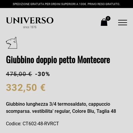
SPEDIZIONE GRATUITA PER ORDINI SUPERIORI A 100€. PRIMO RESO GRATUITO.
0
Giubbino doppio petto Montecore
475,00 €
-30%
332,50 €
Giubbino lunghezza 3/4 termosaldato, cappuccio
scomparsa. vestibilita' regular, Colore Blu, Taglia 48
Codice: CT602-48-RVRCT