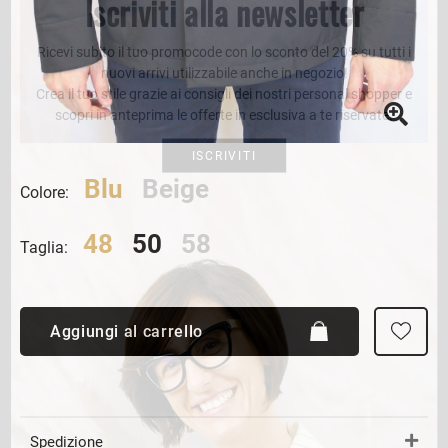
Iscriviti alla newsletter
Ricevi subito il tuo promocode con lo sconto del 20% su tutti i
nuovi arrivi utilizzabile anche in negozio!
Crea il tuo stile grazie ai consigli dei nostri personal shopper e
scopri in anteprima le offerte in esclusiva a te riservate.
ISCRIVITI
Blu
Beige
Colore:
48
50
58
Taglia:
Aggiungi al carrello
Spedizione